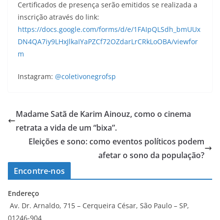
Certificados de presença serão emitidos se realizada a
inscrição através do link:
https://docs.google.com/forms/d/e/1FAIpQLSdh_bmUUx
DN4QA7iy9LHxJlkaIYaPZCf72OZdarLrCRkLoOBA/viewfor
m
Instagram:
@coletivonegrofsp
Madame Satã de Karim Ainouz, como o cinema
retrata a vida de um “bixa”.
Eleições e sono: como eventos políticos podem
afetar o sono da população?
Encontre-nos
Endereço
Av. Dr. Arnaldo, 715 – Cerqueira César, São Paulo – SP,
01246-904