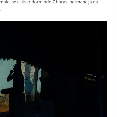
mplo, se estiver dormindo 7 horas, permaneça na
s.