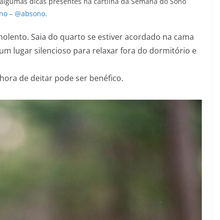
a algumas dicas presentes na cartilha da Semana do Sono
Sono – @absono.
nolento. Saia do quarto se estiver acordado na cama
m lugar silencioso para relaxar fora do dormitório e
ora de deitar pode ser benéfico.